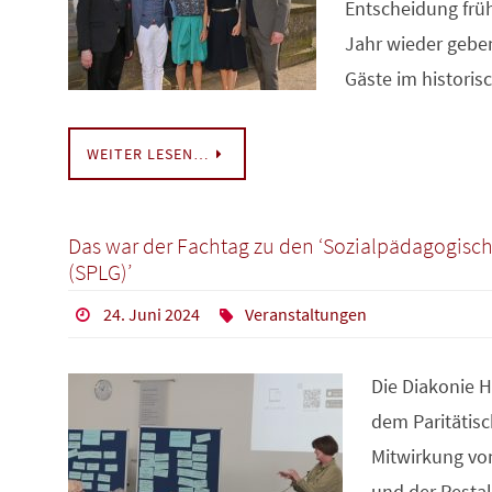
Entscheidung früh
Jahr wieder geben
Gäste im histori
WEITER LESEN…
Das war der Fachtag zu den ‘Sozialpädagogis
(SPLG)’
24. Juni 2024
Veranstaltungen
Die Diakonie 
dem Paritätis
Mitwirkung vo
und der Pesta