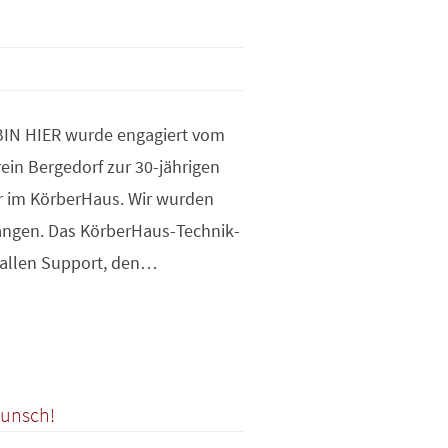
BIN HIER wurde engagiert vom
in Bergedorf zur 30-jährigen
r im KörberHaus. Wir wurden
angen. Das KörberHaus-Technik-
allen Support, den…
wunsch!