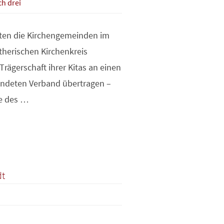
ch drei
tten die Kirchengemeinden im
therischen Kirchenkreis
rägerschaft ihrer Kitas an einen
ndeten Verband übertragen –
e des …
dt