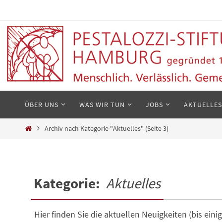
Zum
Inhalt
springen
Zum
ÜBER UNS
WAS WIR TUN
JOBS
AKTUELLES
Inhalt
springen
Start
Archiv nach Kategorie "Aktuelles"
(Seite 3)
Kategorie:
Aktuelles
Hier finden Sie die aktuellen Neuigkeiten (bis ein