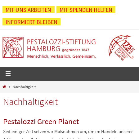
Zum
MIT UNS ARBEITEN
MIT SPENDEN HELFEN
Inhalt
INFORMIERT BLEIBEN
springen
Start
Nachhaltigkeit
Nachhaltigkeit
Pestalozzi Green Planet
Seit einiger Zeit setzen wir Maßnahmen um, um im Handeln unserer