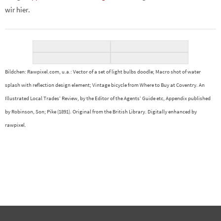
wir hier.
Bildchen: Rawpixel.com, u.a.:
Vector of a set of light bulbs doodle;
Macro shot of water
splash with reflection design element;
Vintage bicycle from Where to Buy at Coventry. An
Illustrated Local Trades‘ Review, by the Editor of the Agents‘ Guide etc, Appendix published
by Robinson, Son; Pike (1891). Original from the British Library. Digitally enhanced by
rawpixel.