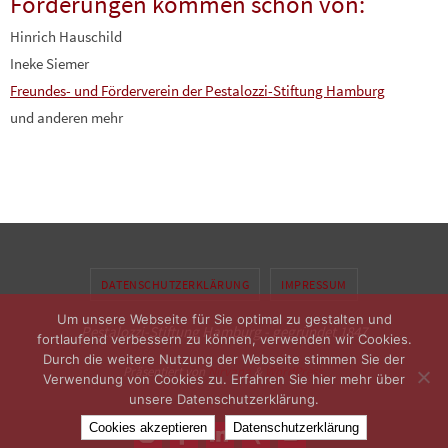
Förderungen kommen schon von:
Hinrich Hauschild
Ineke Siemer
Freundes- und Förderverein der Pestalozzi-Stiftung Hamburg
und anderen mehr
DATENSCHUTZERKLÄRUNG
IMPRESSUM
Um unsere Webseite für Sie optimal zu gestalten und
Pestalozzi-Stiftung Hamburg - gegründet 1847
fortlaufend verbessern zu können, verwenden wir Cookies.
Durch die weitere Nutzung der Webseite stimmen Sie der
Präsentiert von
Nirvana
&
WordPress.
Verwendung von Cookies zu. Erfahren Sie hier mehr über
unsere Datenschutzerklärung.
Cookies akzeptieren
Datenschutzerklärung