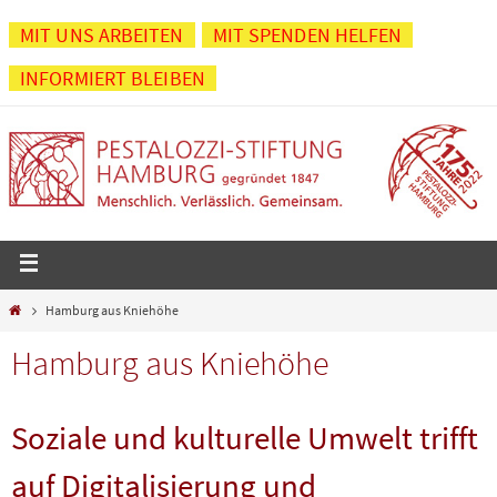
Zum
MIT UNS ARBEITEN
MIT SPENDEN HELFEN
Inhalt
INFORMIERT BLEIBEN
springen
Start
Hamburg aus Kniehöhe
Hamburg aus Kniehöhe
Soziale und kulturelle Umwelt trifft
auf Digitalisierung und