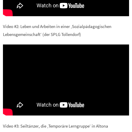
Video #2: Leben und Arbeiten in einer ‚Sozialpädagogischen
Lebensgemeinschaft‘ (der SPLG Tollendorf)
Video #3: Seiltänzer, die ‚Temporäre Lerngruppe‘ in Altona