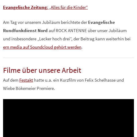
Evangelische Zeitung
: „Alles für die Kinder“
Am Tag vor unserem Jubiläum berichtete der
Evangelische
Rundfunkdienst Nord
auf ROCK ANTENNE über unser Jubiläum
und insbesondere „Lecker hoch drei“, der Beitrag kann weiterhin bei
ern media auf Soundcloud gehört werden
.
Filme über unsere Arbeit
Auf dem
Festakt
hatte u.a. ein Kurzfilm von Felix Schelhasse und
Wiebe Bökemeier Premiere.