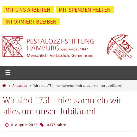
Zum
MIT UNS ARBEITEN
MIT SPENDEN HELFEN
Inhalt
INFORMIERT BLEIBEN
springen
Start
Aktuelles
Wir sind 175! – hier sammeln wir alles um unser Jubiläum!
Wir sind 175! – hier sammeln wir
alles um unser Jubiläum!
.
8. August 2022
#175Jahre