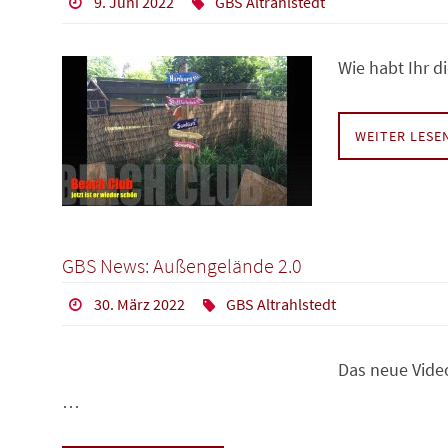
9. Juni 2022
GBS Altrahlstedt
Wie habt Ihr d
WEITER LES
GBS News: Außengelände 2.0
30. März 2022
GBS Altrahlstedt
Das neue Video
…