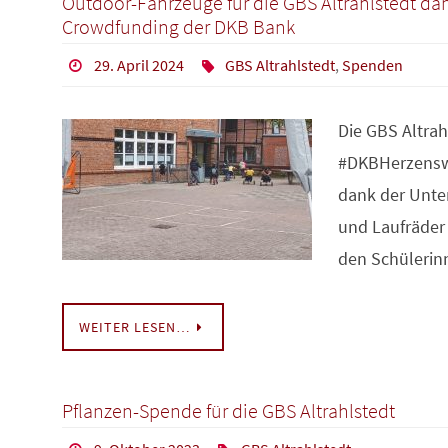
Outdoor-Fahrzeuge für die GBS Altrahlstedt da
Crowdfunding der DKB Bank
29. April 2024
GBS Altrahlstedt
,
Spenden
Die GBS Altra
#DKBHerzensw
dank der Unter
und Laufräder
den Schüleri
WEITER LESEN…
Pflanzen-Spende für die GBS Altrahlstedt