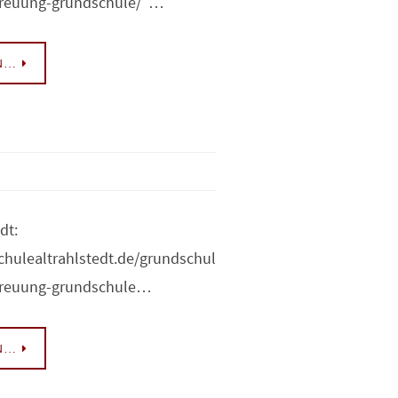
treuung-grundschule/ …
EN…
dt:
chulealtrahlstedt.de/grundschul
treuung-grundschule…
EN…