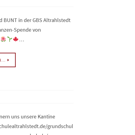
d BUNT in der GBS Altrahlstedt
lanzen-Spende von
e
…
EN…
nern uns unsere Kantine
chulealtrahlstedt.de/grundschul