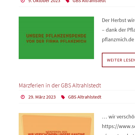
9. Oktober 2023
GBS Altrahlstedt
Der Herbst wir
– dank der Pf
pflanzmich.d
WEITER LES
Märzferien in der GBS Altrahlstedt
29. März 2023
GBS Altrahlstedt
… wir verschö
https://www.s