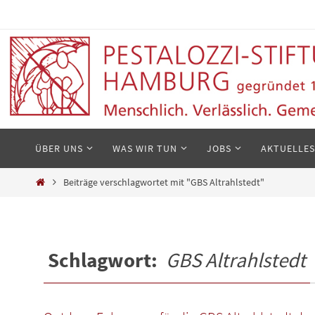
Zum
Inhalt
springen
Zum
ÜBER UNS
WAS WIR TUN
JOBS
AKTUELLES
Inhalt
springen
Start
Beiträge verschlagwortet mit "GBS Altrahlstedt"
Schlagwort:
GBS Altrahlstedt