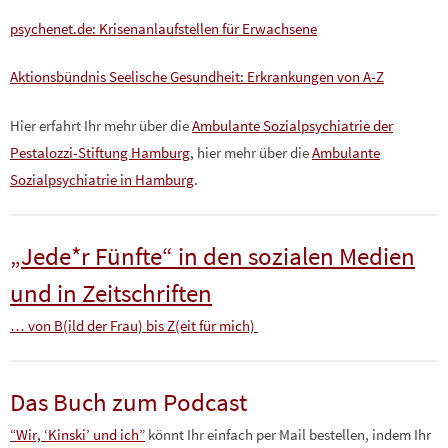
psychenet.de: Krisenanlaufstellen für Erwachsene
Aktionsbündnis Seelische Gesundheit: Erkrankungen von A-Z
Hier erfahrt Ihr mehr über die
Ambulante Sozialpsychiatrie der
Pestalozzi-Stiftung Hamburg
, hier mehr über die
Ambulante
Sozialpsychiatrie in Hamburg
.
„Jede*r Fünfte“ in den sozialen Medien
und in Zeitschriften
… von B(ild der Frau) bis Z(eit für mich)
Das Buch zum Podcast
“Wir, ‘Kinski’ und ich”
könnt Ihr einfach per Mail bestellen, indem Ihr