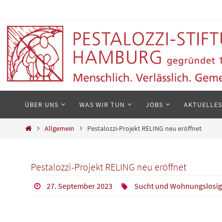
Zum
Inhalt
springen
Zum
ÜBER UNS
WAS WIR TUN
JOBS
AKTUELLES
Inhalt
springen
Start
Allgemein
Pestalozzi-Projekt RELING neu eröffnet
Pestalozzi-Projekt RELING neu eröffnet
27. September 2023
Sucht und Wohnungslosig