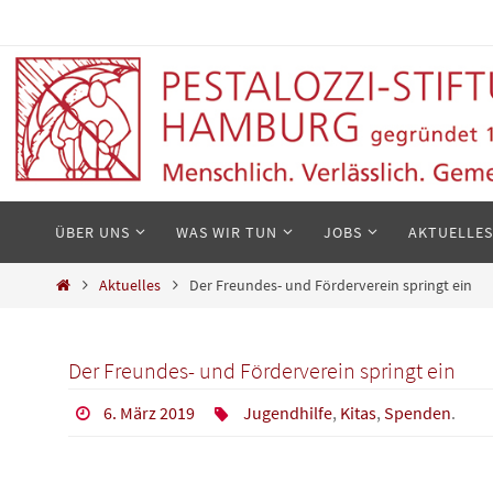
Zum
Inhalt
springen
Zum
ÜBER UNS
WAS WIR TUN
JOBS
AKTUELLES
Inhalt
springen
Start
Aktuelles
Der Freundes- und Förderverein springt ein
Der Freundes- und Förderverein springt ein
6. März 2019
Jugendhilfe
,
Kitas
,
Spenden
.