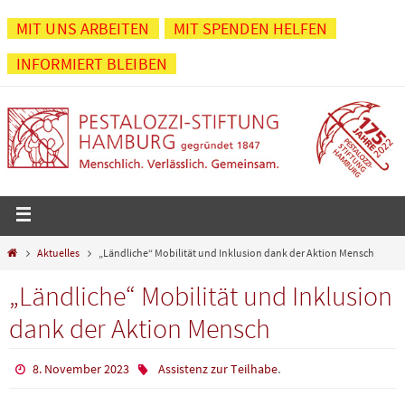
Zum
MIT UNS ARBEITEN
MIT SPENDEN HELFEN
Inhalt
INFORMIERT BLEIBEN
springen
Start
Aktuelles
„Ländliche“ Mobilität und Inklusion dank der Aktion Mensch
„Ländliche“ Mobilität und Inklusion
dank der Aktion Mensch
.
8. November 2023
Assistenz zur Teilhabe