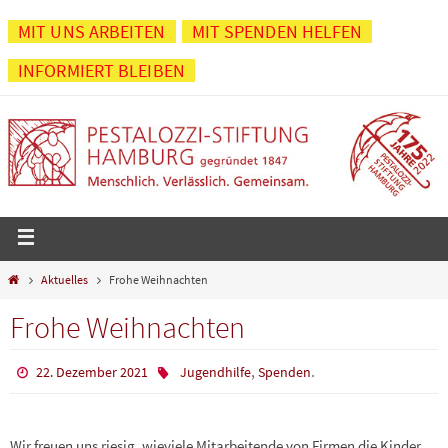
Zum
MIT UNS ARBEITEN
MIT SPENDEN HELFEN
Inhalt
INFORMIERT BLEIBEN
springen
Start
Aktuelles
Frohe Weihnachten
Frohe Weihnachten
,
.
22. Dezember 2021
Jugendhilfe
Spenden
Wir freuen uns riesig, wieviele Mitarbeitende von Firmen die Kinder