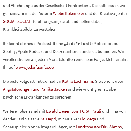
und Ablehnung aus der Gesellschaft konfrontiert. Deshalb bauen wir
gemeinsam mit der Autorin
Wiebe Bökemeier
und der Kreativagentur
SOCIAL SOCIAL
Berührungsängste ab und helfen dabei,
Krankheitsbilder zu verstehen.
Ihr könnt die neue Podcast-Reihe
„Jede*r Fünfte“
ab sofort auf
Spotify, Apple Podcast und Deezer anhören und sie abonnieren. Wir
veröffentlichen an jedem Monatsfünften eine neue Folge. Mehr erfahrt
Ihr auf
www.jederfuenfte.de
Die erste Folge ist mit Comedian
Käthe Lachmann
. Sie spricht über
Angststörungen und Panikattacken
und wie wichtig es ist, über
psychische Erkrankungen zu sprechen.
Weitere Folgen sind mit
Ewald Lienen vom FC St. Pauli
und Tina von
der der Faninitiative
St. Depri
, mit Musiker
Flo Mega
und
Schauspielerin Anna Irmgard Jäger, mit
Landespastor Dirk Ahrens
,