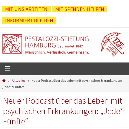
Zum
MIT UNS ARBEITEN
MIT SPENDEN HELFEN
Inhalt
INFORMIERT BLEIBEN
springen
Start
Aktuelles
Neuer Podcast über das Leben mit psychischen Erkrankungen:
„Jede*r Fünfte“
Neuer Podcast über das Leben mit
psychischen Erkrankungen: „Jede*r
Fünfte“