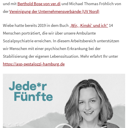
und mit
Berthold Bose von ver.di
und Michael Thomas Fröhlich von
der
Vereinigung der Unternehmensverbände (UV Nord)
Wiebe hatte bereits 2019 in dem Buch
„Wir, ‚Kinski‘ und ich“
14
Menschen porträtiert, die wir über unsere Ambulante
Sozialpsychiatrie erreichen. In diesem Arbeitsbereich unterstützen
wir Menschen mit einer psychischen Erkrankung bei der
Stabilisierung der eigenen Lebenssituation. Mehr erfahrt Ihr unter
https://asp-pestalozzi-hamburg.de
Video-
Player