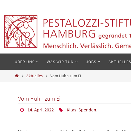
Zum
Inhalt
springen
Zum
ÜBER UNS
WAS WIR TUN
JOBS
AKTUELLES
Inhalt
springen
Start
Aktuelles
Vom Huhn zum Ei
Vom Huhn zum Ei
14. April 2022
Kitas
,
Spenden
.