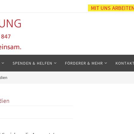
MIT UNS ARBEITE
SPENDEN & HELFEN
FÖRDERER & MEHR
KONTAK
edien
dien