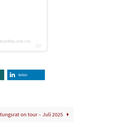
lozzikita.und.co)
teilen
tungsrat on tour – Juli 2025