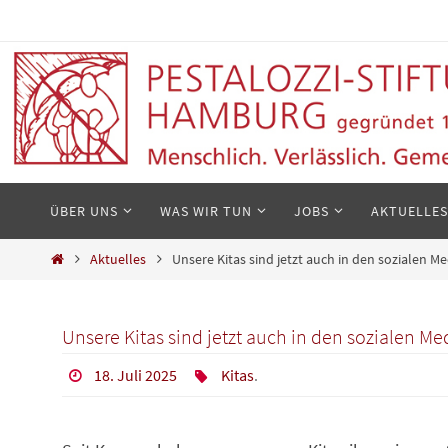
Zum
Inhalt
springen
Zum
ÜBER UNS
WAS WIR TUN
JOBS
AKTUELLES
Inhalt
springen
Start
Aktuelles
Unsere Kitas sind jetzt auch in den sozialen M
Unsere Kitas sind jetzt auch in den sozialen Me
18. Juli 2025
Kitas
.