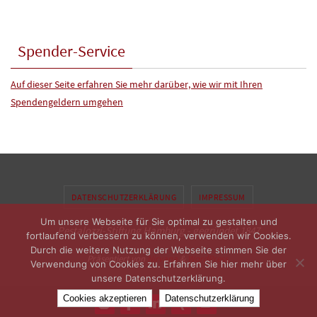
Spender-Service
Auf dieser Seite erfahren Sie mehr darüber, wie wir mit Ihren
Spendengeldern umgehen
DATENSCHUTZERKLÄRUNG
IMPRESSUM
Um unsere Webseite für Sie optimal zu gestalten und
Pestalozzi-Stiftung Hamburg - gegründet 1847
fortlaufend verbessern zu können, verwenden wir Cookies.
Durch die weitere Nutzung der Webseite stimmen Sie der
Präsentiert von
Nirvana
&
WordPress.
Verwendung von Cookies zu. Erfahren Sie hier mehr über
unsere Datenschutzerklärung.
Cookies akzeptieren
Datenschutzerklärung