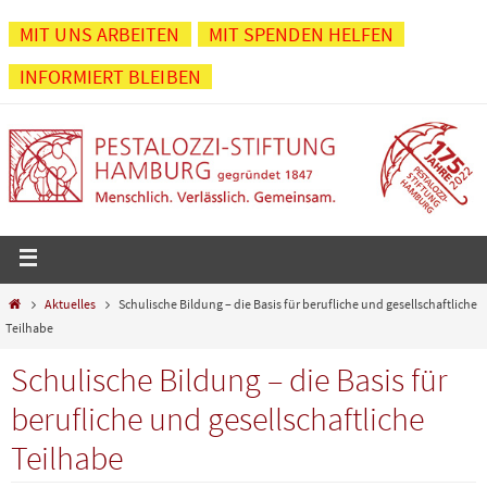
Zum
MIT UNS ARBEITEN
MIT SPENDEN HELFEN
Inhalt
INFORMIERT BLEIBEN
springen
Start
Aktuelles
Schulische Bildung – die Basis für berufliche und gesellschaftliche
Teilhabe
Schulische Bildung – die Basis für
berufliche und gesellschaftliche
Teilhabe