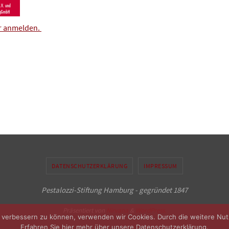
er anmelden.
DATENSCHUTZERKLÄRUNG
IMPRESSUM
Pestalozzi-Stiftung Hamburg - gegründet 1847
Präsentiert von
Nirvana
&
WordPress.
nd verbessern zu können, verwenden wir Cookies. Durch die weitere N
Erfahren Sie hier mehr über unsere Datenschutzerklärung.