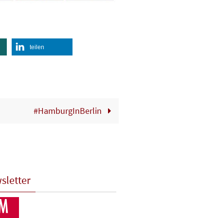
teilen
#HamburgInBerlin
sletter