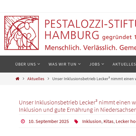
Zum
Inhalt
springen
Zum
ÜBER UNS
WAS WIR TUN
JOBS
AKTUELLES
Inhalt
springen
Start
Aktuelles
Unser Inklusionsbetrieb Lecker³ nimmt einen 
Unser Inklusionsbetrieb Lecker³ nimmt einen we
Inklusion und gute Ernährung in Niedersachse
10. September 2025
Inklusion
,
Kitas
,
Lecker ho