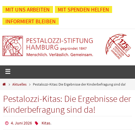
Zum
MIT UNS ARBEITEN
MIT SPENDEN HELFEN
Inhalt
INFORMIERT BLEIBEN
springen
Start
Aktuelles
Pestalozzi-Kitas: Die Ergebnisse der Kinderbefragung sind da!
Pestalozzi-Kitas: Die Ergebnisse der
Kinderbefragung sind da!
.
4. Juni 2026
Kitas