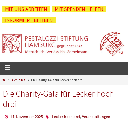
Zum
MIT UNS ARBEITEN
MIT SPENDEN HELFEN
Inhalt
INFORMIERT BLEIBEN
springen
Start
Aktuelles
Die Charity-Gala für Lecker hoch drei
Die Charity-Gala für Lecker hoch
drei
,
.
14. November 2025
Lecker hoch drei
Veranstaltungen