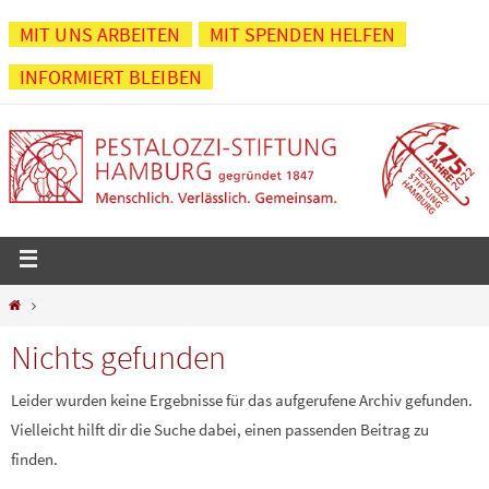
Zum
MIT UNS ARBEITEN
MIT SPENDEN HELFEN
Inhalt
INFORMIERT BLEIBEN
springen
Start
Nichts gefunden
Leider wurden keine Ergebnisse für das aufgerufene Archiv gefunden.
Vielleicht hilft dir die Suche dabei, einen passenden Beitrag zu
finden.