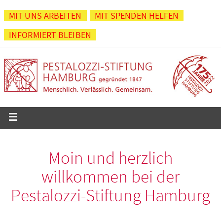
Zum
MIT UNS ARBEITEN
MIT SPENDEN HELFEN
Inhalt
INFORMIERT BLEIBEN
springen
Moin und herzlich
willkommen bei der
Pestalozzi-Stiftung Hamburg