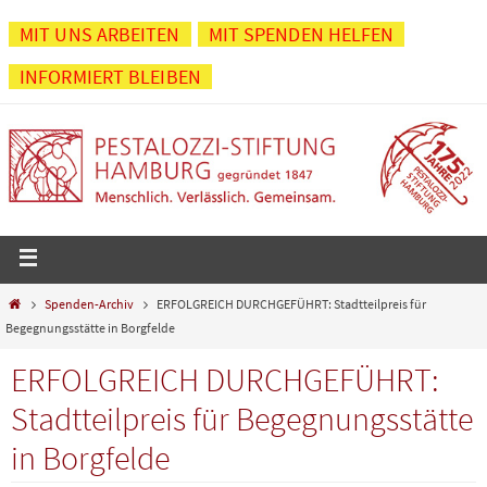
Zum
MIT UNS ARBEITEN
MIT SPENDEN HELFEN
Inhalt
INFORMIERT BLEIBEN
springen
Start
Spenden-Archiv
ERFOLGREICH DURCHGEFÜHRT: Stadtteilpreis für
Begegnungsstätte in Borgfelde
ERFOLGREICH DURCHGEFÜHRT:
Stadtteilpreis für Begegnungsstätte
in Borgfelde