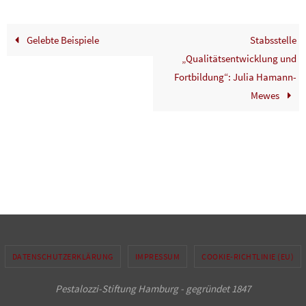
Gelebte Beispiele
Stabsstelle
„Qualitätsentwicklung und
Fortbildung“: Julia Hamann-
Mewes
DATENSCHUTZERKLÄRUNG
IMPRESSUM
COOKIE-RICHTLINIE (EU)
Pestalozzi-Stiftung Hamburg - gegründet 1847