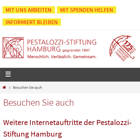
Zum
MIT UNS ARBEITEN
MIT SPENDEN HELFEN
Inhalt
INFORMIERT BLEIBEN
springen
Start
Besuchen Sie auch
Besuchen Sie auch
Weitere Internetauftritte der Pestalozzi-
Stiftung Hamburg