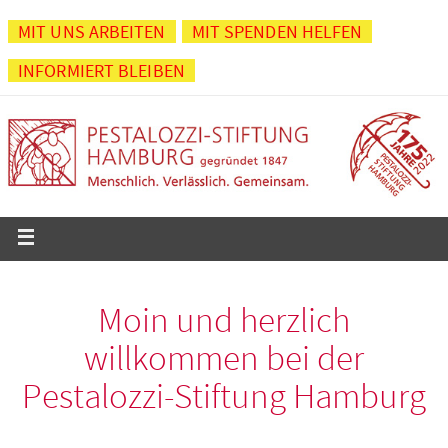
Zum
MIT UNS ARBEITEN
MIT SPENDEN HELFEN
Inhalt
INFORMIERT BLEIBEN
springen
Moin und herzlich
willkommen bei der
Pestalozzi-Stiftung Hamburg